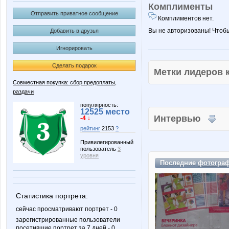
Комплименты
Отправить приватное сообщение
Комплиментов нет.
Вы не авторизованы! Чтоб
Добавить в друзья
Игнорировать
Сделать подарок
Метки лидеров
Совместная покупка: сбор предоплаты,
раздачи
популярность:
12525 место
Интервью
-4 ↓
рейтинг
2153
?
Привилегированный
пользователь
3
уровня
Последние
фотогра
Статистика портрета:
сейчас просматривают портрет - 0
зарегистрированные пользователи
посетившие портрет за 7 дней - 0